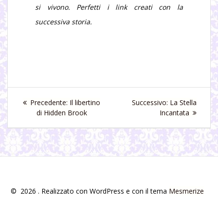
si vivono. Perfetti i link creati con la
successiva storia.
Navigazione
Articolo
Articolo
Precedente:
Il libertino
Successivo:
La Stella
articoli
precedente:
successivo:
di Hidden Brook
Incantata
© 2026 . Realizzato con WordPress e con il tema
Mesmerize