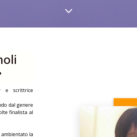
oli
e
e scrittrice
ando dal genere
te finalista al
a ambientato la