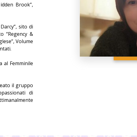
Hidden Brook”,
Darcy”, sito di
tto “Regency &
inglese”, Volume
ntati.
ra al Femminile
reato il gruppo
passionati di
ttimanalmente