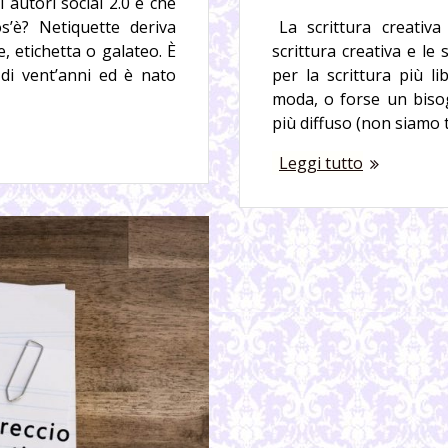
 autori social 2.0 e che
’è? Netiquette deriva
La scrittura creativ
e, etichetta o galateo. È
scrittura creativa e le
di vent’anni ed è nato
per la scrittura più l
moda, o forse un biso
più diffuso (non siamo t
Leggi tutto