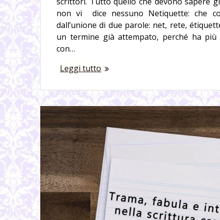
scrittori. Tutto quello che devono sapere gli
non vi dice nessuno Netiquette: che cos
dall’unione di due parole: net, rete, étiquett
un termine già attempato, perché ha più 
con…
Leggi tutto