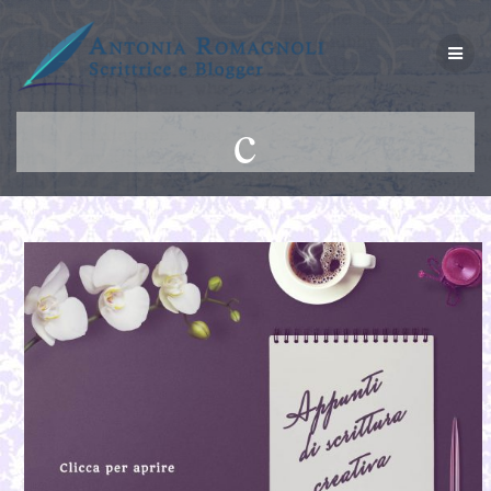
Salta
al
contenuto
c