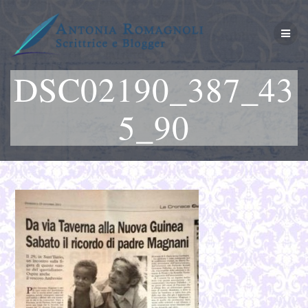
Salta
al
contenuto
DSC02190_387_43
5_90